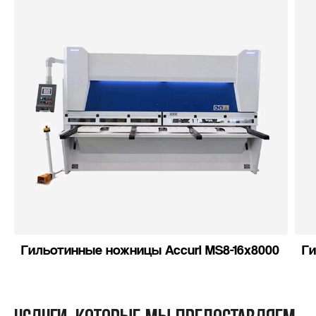
Гильотинные ножницы Accurl MS8-16x8000
Ги